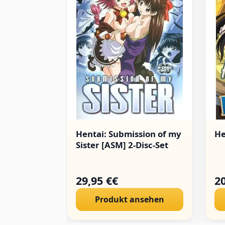
Hentai: Submission of my
He
Sister [ASM] 2-Disc-Set
29,95 €€
20
Produkt ansehen