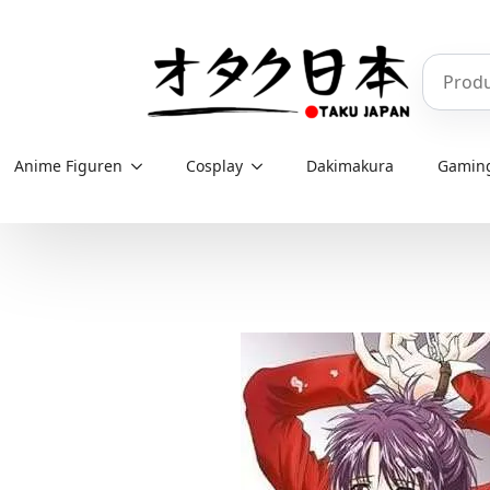
Skip
to
Produkt
main
content
Anime Figuren
Cosplay
Dakimakura
Gamin