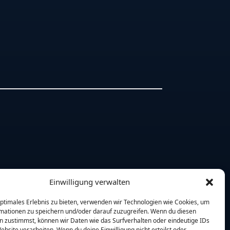
Einwilligung verwalten
optimales Erlebnis zu bieten, verwenden wir Technologien wie Cookies, um
mationen zu speichern und/oder darauf zuzugreifen. Wenn du diesen
n zustimmst, können wir Daten wie das Surfverhalten oder eindeutige IDs
ebsite verarbeiten. Wenn du deine Einwilligung nicht erteilst oder