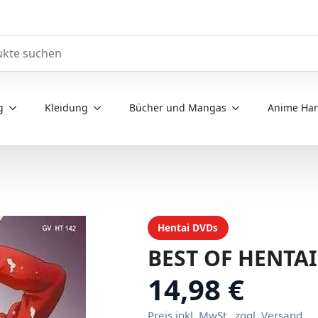
e durchsuchen
g
Kleidung
Bücher und Mangas
Anime Han
Hentai DVDs
BEST OF HENTAI
14,98 €
Preis inkl. MwSt., zggl. Versand