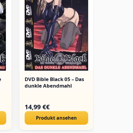
e
DVD Bible Black 05 – Das
Hentai: Ta
dunkle Abendmahl
Style
14,99 €€
27,95 €€
Produkt ansehen
Produ