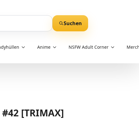
Suchen
dyhüllen
Anime
NSFW Adult Corner
Merch
 #42 [TRIMAX]