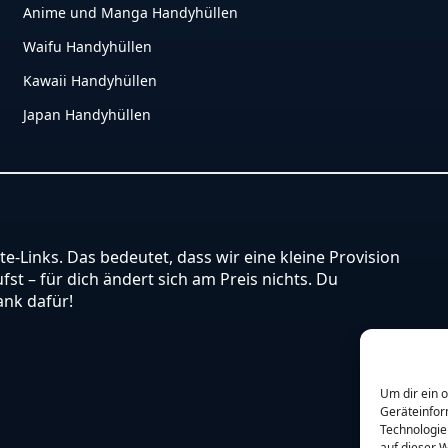
Anime und Manga Handyhüllen
Waifu Handyhüllen
Kawaii Handyhüllen
Japan Handyhüllen
ate-Links. Das bedeutet, dass wir eine kleine Provision
st – für dich ändert sich am Preis nichts. Du
ank dafür!
Um dir ein 
Geräteinfor
Technologie
auf dieser W