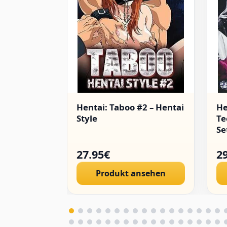
Hentai: Taboo #2 – Hentai
He
Style
Te
Se
27.95€
2
Produkt ansehen