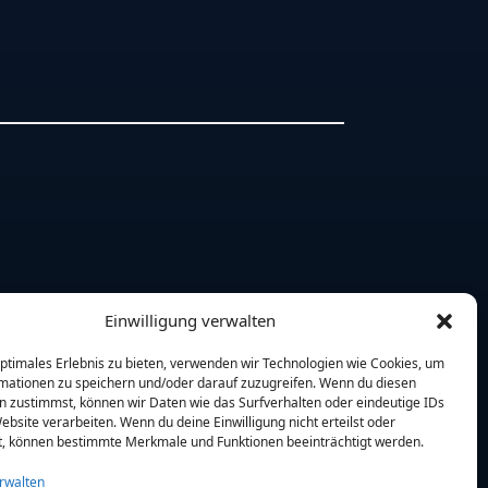
Einwilligung verwalten
optimales Erlebnis zu bieten, verwenden wir Technologien wie Cookies, um
mationen zu speichern und/oder darauf zuzugreifen. Wenn du diesen
n zustimmst, können wir Daten wie das Surfverhalten oder eindeutige IDs
ebsite verarbeiten. Wenn du deine Einwilligung nicht erteilst oder
t, können bestimmte Merkmale und Funktionen beeinträchtigt werden.
rwalten