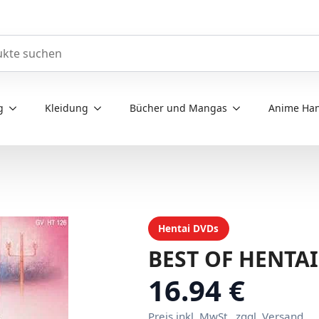
e durchsuchen
g
Kleidung
Bücher und Mangas
Anime Han
Hentai DVDs
BEST OF HENTAI 
16.94 €
Preis inkl. MwSt., zggl. Versand