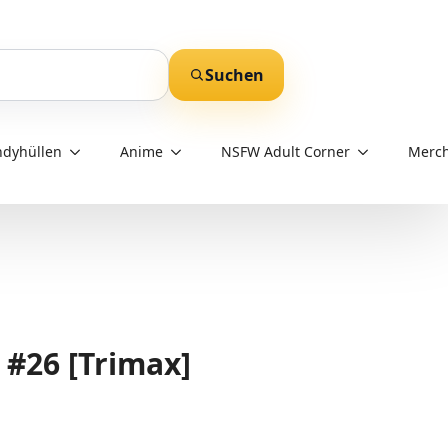
Suchen
dyhüllen
Anime
NSFW Adult Corner
Merch
#26 [Trimax]