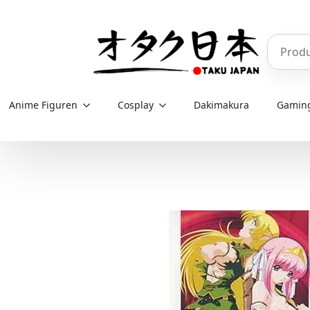
Skip
to
Produkt
main
content
Anime Figuren
Cosplay
Dakimakura
Gamin