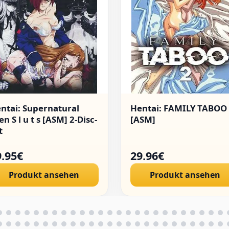
ntai: Supernatural
Hentai: FAMILY TABOO
en S l u t s [ASM] 2-Disc-
[ASM]
t
9.95€
29.96€
Produkt ansehen
Produkt ansehen