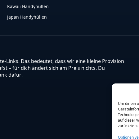
Kawaii Handyhüllen
Japan Handyhüllen
ate-Links. Das bedeutet, dass wir eine kleine Provision
st – für dich ändert sich am Preis nichts. Du
ank dafür!
Um dir ein 
Geräteinfor
Technologie
auf dieser W
zurückziehs
Optionen ve