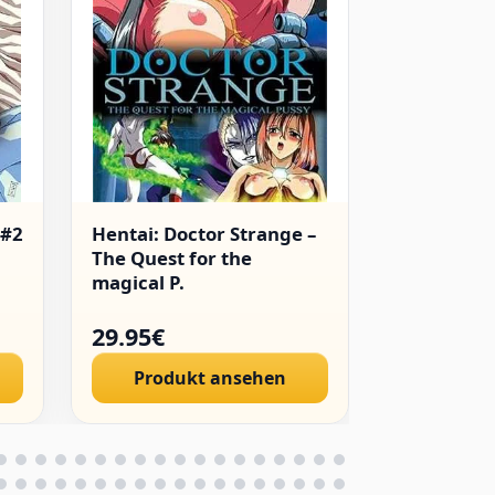
 #2
Hentai: Doctor Strange –
Hentai: T
The Quest for the
Sisters [AS
magical P.
29.95€
29.96€
Produkt ansehen
Produ