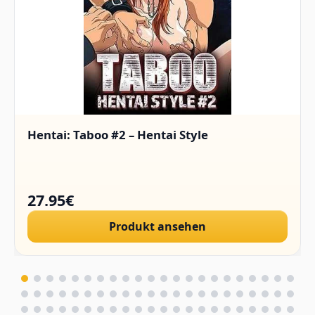
Hentai: Taboo #2 – Hentai Style
27.95€
Produkt ansehen