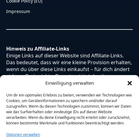
Cookie Policy (EU)
Impressum
Hinweis zu Affiliate-Links
Einige Links auf dieser Website sind Affiliate-Links.
Das bedeutet, dass wir eine kleine Provision erhalten,
wenn du über diese Links einkaufst – für dich ändert
sich am Preis nichts. Du unterstützt damit unsere
Arbeit. Vielen Dank dafür!
Einwilligung verwalten
Um dir ein optimales Erlebnis zu bieten, verwenden wir Technologien wie
Cookies, um Geräteinformationen zu speichern und/oder darauf
zuzugreifen. Wenn du diesen Technologien zustimmst, können wir Daten
wie das Surfverhalten oder eindeutige IDs auf dieser Website
verarbeiten. Wenn du deine Einwilligung nicht erteilst oder zurückziehst,
können bestimmte Merkmale und Funktionen beeinträchtigt werden.
Optionen verwalten